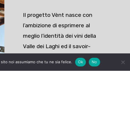
Il progetto Vènt nasce con
l’ambizione di esprimere al
meglio l’identità dei vini della
Valle dei Laghi ed il savoir-
faire di Cantina Toblino, il
 sito noi assumiamo che tu ne sia felice.
Ok
No
biologico inteso come
espressione di qualità e
salvaguardia territoriale.