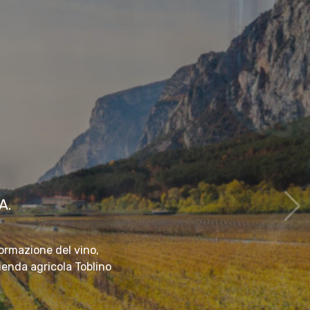
A.
formazione del vino,
ienda agricola Toblino