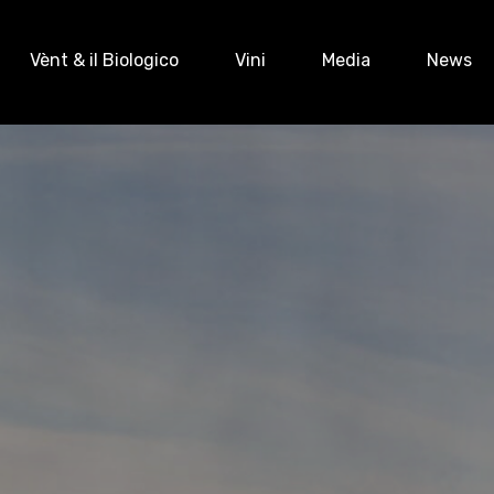
Vènt & il Biologico
Vini
Media
News