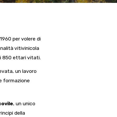
 1960 per volere di
alità vitivinicola
 850 ettari vitati.
evata, un lavoro
 e formazione
covile
, un unico
incipi della